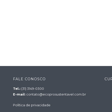
FALE CONOSCO
CU
Tel.:
(31) 3149-0300
E-mail:
contato@ecoprosustentavel.com.br
Política de privacidade