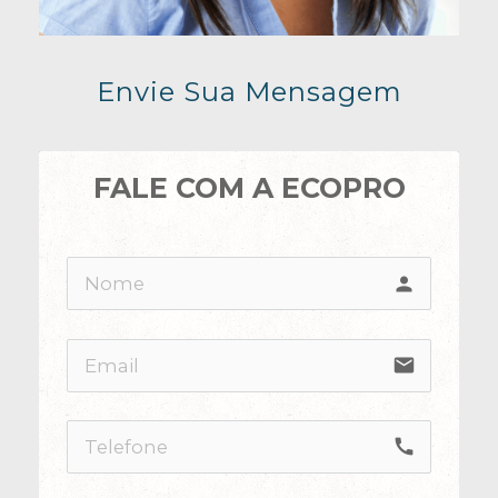
Envie Sua Mensagem
FALE COM A ECOPRO
person
email
call