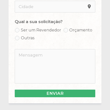
place
Qual a sua solicitação?
Ser um Revendedor
Orçamento
Outras
ENVIAR
FORMCRAFT - WORDPRESS FORM BUILDER