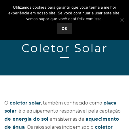
Utilizamos cookies para garantir que você tenha a melhor
experiência em nosso site. Se você continuar a usar este site,
vamos supor que você está feliz com isso.
OK
Coletor Solar
O
coletor solar
, também conhecido como
placa
solar
, é o equipamento responsável pela captação
de energia do sol
em sistemas de
aquecimento
de água
. Os raios solares incidem sob o
coletor