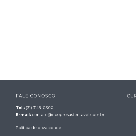
FALE CONOSCO
CU
Tel.:
(31) 3149-0300
E-mail:
contato@ecoprosustentavel.com.br
Política de privacidade