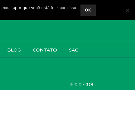
vamos supor que você está feliz com isso.
OK
BLOG
CONTATO
SAC
INÍCIO
»
336I