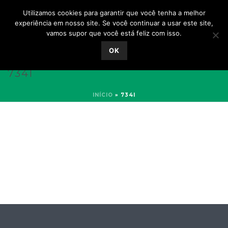
Utilizamos cookies para garantir que você tenha a melhor
experiência em nosso site. Se você continuar a usar este site,
vamos supor que você está feliz com isso.
OK
734I
INÍCIO
»
734I