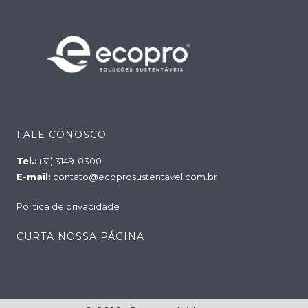
FALE CONOSCO
Tel.:
(31) 3149-0300
E-mail:
contato@ecoprosustentavel.com.br
Política de privacidade
CURTA NOSSA PÁGINA