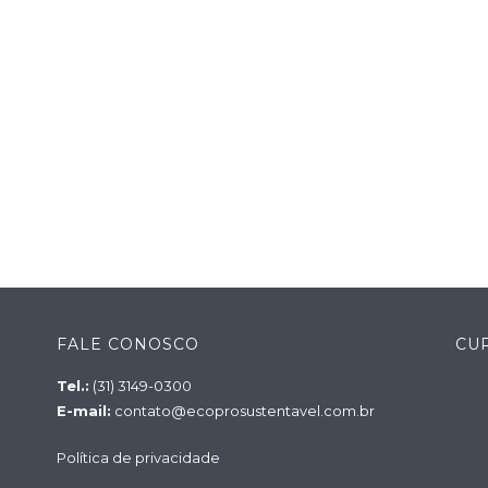
FALE CONOSCO
CU
Tel.:
(31) 3149-0300
E-mail:
contato@ecoprosustentavel.com.br
Política de privacidade