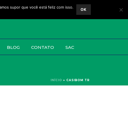
vamos supor que você está feliz com isso.
OK
BLOG
CONTATO
SAC
INÍCIO
»
CASIBOM TR