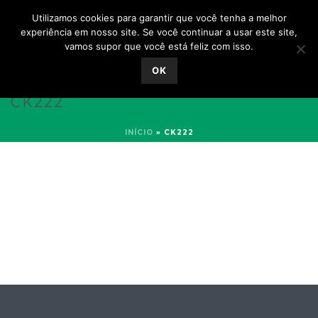
Utilizamos cookies para garantir que você tenha a melhor
experiência em nosso site. Se você continuar a usar este site,
vamos supor que você está feliz com isso.
OK
CK222
INÍCIO
»
CK222