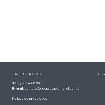
FALE CONOSCO
CU
Tel.:
(31) 3149-0300
E-mail:
contato@ecoprosustentavel.com.br
Política de privacidade