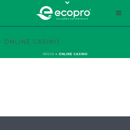
ONLINE CASINO
INÍCIO
»
ONLINE CASINO