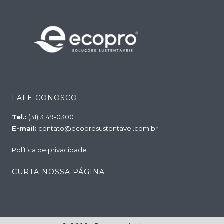
FALE CONOSCO
Tel.:
(31) 3149-0300
E-mail:
contato@ecoprosustentavel.com.br
Política de privacidade
CURTA NOSSA PÁGINA