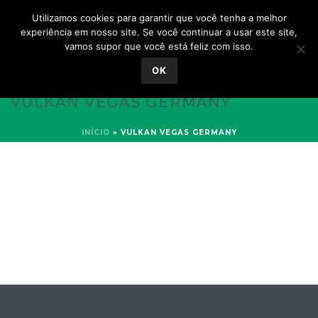
Utilizamos cookies para garantir que você tenha a melhor
experiência em nosso site. Se você continuar a usar este site,
vamos supor que você está feliz com isso.
OK
VULKAN VEGAS GERMANY
INÍCIO
»
VULKAN VEGAS GERMANY