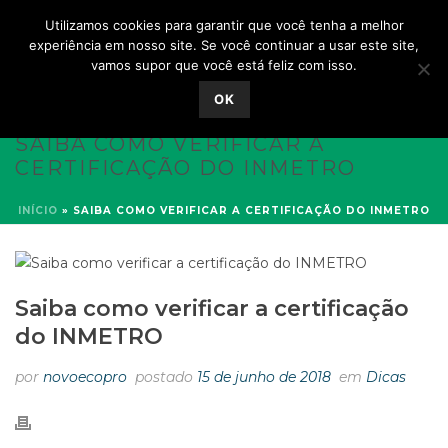
Utilizamos cookies para garantir que você tenha a melhor
experiência em nosso site. Se você continuar a usar este site,
vamos supor que você está feliz com isso.
OK
SAIBA COMO VERIFICAR A
CERTIFICAÇÃO DO INMETRO
INÍCIO
»
SAIBA COMO VERIFICAR A CERTIFICAÇÃO DO INMETRO
Saiba como verificar a certificação
do INMETRO
por
novoecopro
postado
15 de junho de 2018
em
Dicas