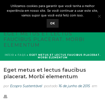
Utilizamos cookies para garantir que você tenha a melhor
experiência em nosso site. Se você continuar a usar este site,
vamos supor que você está feliz com isso.
OK
EGET METUS ET LECTUS
FAUCIBUS PLACERAT. MORBI
ELEMENTUM
INÍCIO
»
FAQS
»
EGET METUS ET LECTUS FAUCIBUS PLACERAT.
MORBI ELEMENTUM
Eget metus et lectus faucibus
placerat. Morbi elementum
por
Ecopro Sustentável
postado
16 de junho de 2015
em