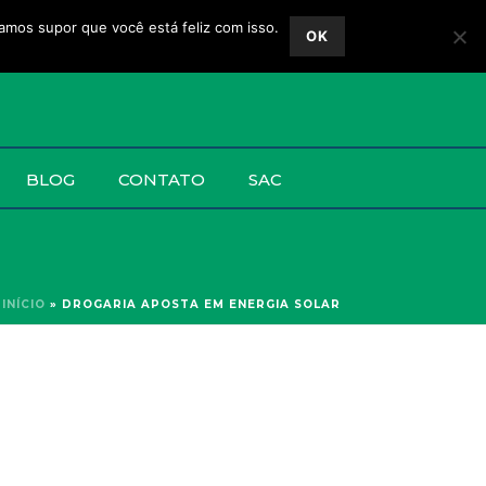
vamos supor que você está feliz com isso.
OK
BLOG
CONTATO
SAC
INÍCIO
»
DROGARIA APOSTA EM ENERGIA SOLAR