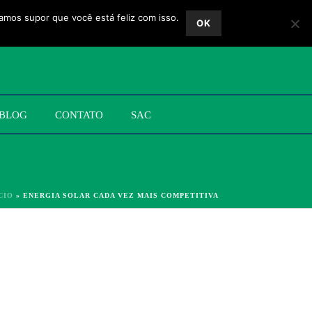
vamos supor que você está feliz com isso.
OK
BLOG
CONTATO
SAC
CIO
»
ENERGIA SOLAR CADA VEZ MAIS COMPETITIVA