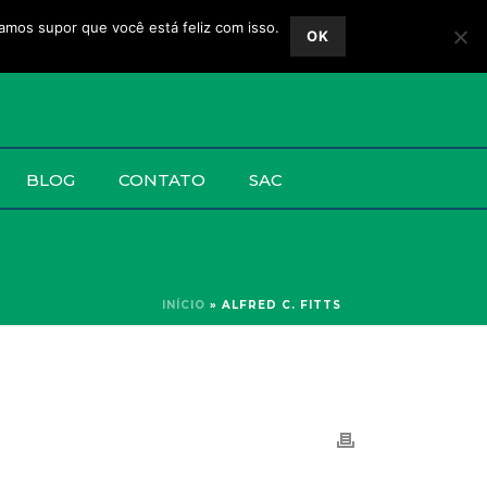
vamos supor que você está feliz com isso.
OK
BLOG
CONTATO
SAC
INÍCIO
»
ALFRED C. FITTS