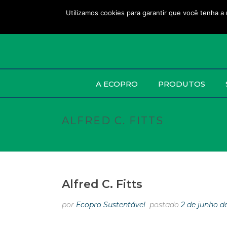
Utilizamos cookies para garantir que você tenha a 
A ECOPRO
PRODUTOS
ALFRED C. FITTS
Alfred C. Fitts
por
Ecopro Sustentável
postado
2 de junho d