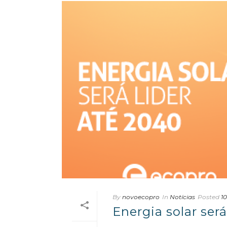
By
novoecopro
In
Notícias
Posted
10
Energia solar será