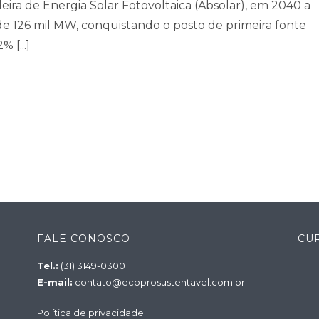
eira de Energia Solar Fotovoltaica (Absolar), em 2040 a
 de 126 mil MW, conquistando o posto de primeira fonte
 [...]
FALE CONOSCO
CU
Tel.:
(31) 3149-0300
E-mail:
contato@ecoprosustentavel.com.br
Política de privacidade