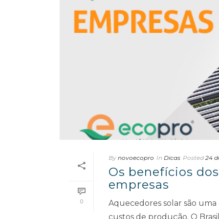
By
novoecopro
In
Dicas
Posted
24 d
Os benefícios dos
empresas
0
Aquecedores solar são uma 
custos de produção. O Bras